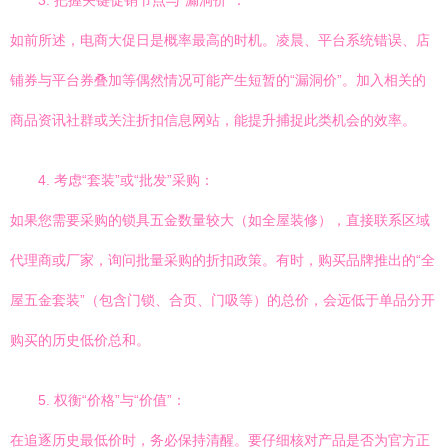
3. 把握关键促销节点与“漏洞价”：
如前所述，电商大促日是概率最高的时机。凌晨、平台系统错误、店
铺券与平台券叠加等偶然情况可能产生短暂的“漏洞价”。加入相关的
商品资讯社群或关注折扣信息网站，能提升捕捉此类机会的效率。
4. 考虑“套装”或“批发”采购：
如果您需要采购的锁具五金数量较大（如全屋装修），直接联系区域
代理商或厂家，询问批量采购的折扣政策。有时，购买品牌推出的“全
屋五金套装”（包含门锁、合页、门吸等）的总价，会远低于单品分开
购买的历史低价总和。
5. 权衡“价格”与“价值”：
在追逐历史最低价时，务必保持清醒。要仔细核对产品是否为官方正