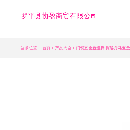
罗平县协盈商贸有限公司
当前位置：
首页
>
产品大全
>
门锁五金新选择 探秘丹马五